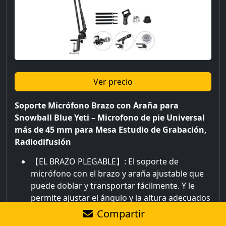
Ver precio
Soporte Micrófono Brazo con Araña para
Snowball Blue Yeti – Microfono de pie Universal
más de 45 mm para Mesa Estudio de Grabación,
Radiodifusión
【EL BRAZO PLEGABLE】: El soporte de
micrófono con el brazo y araña ajustable que
puede doblar y transportar fácilmente. Y le
permite ajustar el ángulo y la altura adecuados
para mostrar su voz perfecta. El cabezal con
Compartir
rotación de 360 grados, gran rango de